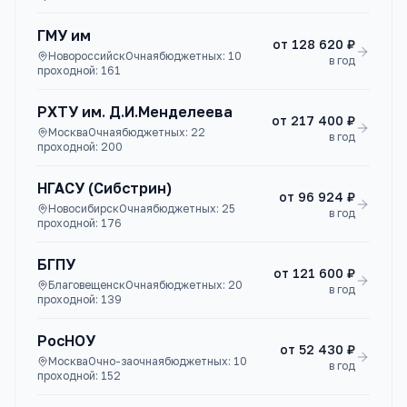
ГМУ им
от
128 620 ₽
Новороссийск
Очная
бюджетных:
10
в год
проходной:
161
РХТУ им. Д.И.Менделеева
от
217 400 ₽
Москва
Очная
бюджетных:
22
в год
проходной:
200
НГАСУ (Сибстрин)
от
96 924 ₽
Новосибирск
Очная
бюджетных:
25
в год
проходной:
176
БГПУ
от
121 600 ₽
Благовещенск
Очная
бюджетных:
20
в год
проходной:
139
РосНОУ
от
52 430 ₽
Москва
Очно-заочная
бюджетных:
10
в год
проходной:
152