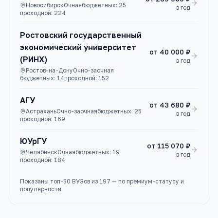
Новосибирск
Очная
бюджетных:
25
в год
проходной:
224
Ростовский государственный
экономический университет
от
40 000 ₽
(РИНХ)
в год
Ростов-на-Дону
Очно-заочная
бюджетных:
14
проходной:
152
АГУ
от
43 680 ₽
Астрахань
Очно-заочная
бюджетных:
25
в год
проходной:
169
ЮУрГУ
от
115 070 ₽
Челябинск
Очная
бюджетных:
19
в год
проходной:
184
Показаны топ-
50
ВУЗов
из
197
— по премиум-статусу и
популярности.