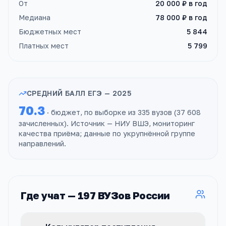
От
20 000 ₽
в год
Медиана
78 000 ₽
в год
Бюджетных мест
5 844
Платных мест
5 799
СРЕДНИЙ БАЛЛ ЕГЭ —
2025
70.3
· бюджет, по выборке из
335
вузов
(
37 608
зачисленных). Источник — НИУ ВШЭ, мониторинг
качества приёма; данные
по укрупнённой группе
направлений
.
Где учат —
197
ВУЗов
России