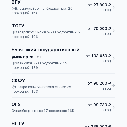
ВГУ
от
27 800 ₽
Владимир
Заочная
бюджетных:
20
в год
проходной:
154
ТОГУ
от
70 000 ₽
Хабаровск
Очно-заочная
бюджетных:
20
в год
проходной:
106
Бурятский государственный
от
103 050 ₽
университет
в год
Улан-Удэ
Очная
бюджетных:
15
проходной:
139
СКФУ
от
96 200 ₽
Ставрополь
Очная
бюджетных:
25
в год
проходной:
173
ОГУ
от
98 730 ₽
в год
Очная
бюджетных:
17
проходной:
165
НГТУ
от
289 000 ₽