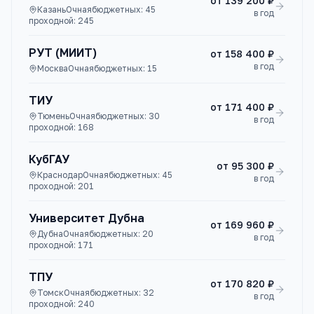
от
139 200 ₽
Казань
Очная
бюджетных:
45
в год
проходной:
245
РУТ (МИИТ)
от
158 400 ₽
в год
Москва
Очная
бюджетных:
15
ТИУ
от
171 400 ₽
Тюмень
Очная
бюджетных:
30
в год
проходной:
168
КубГАУ
от
95 300 ₽
Краснодар
Очная
бюджетных:
45
в год
проходной:
201
Университет Дубна
от
169 960 ₽
Дубна
Очная
бюджетных:
20
в год
проходной:
171
ТПУ
от
170 820 ₽
Томск
Очная
бюджетных:
32
в год
проходной:
240