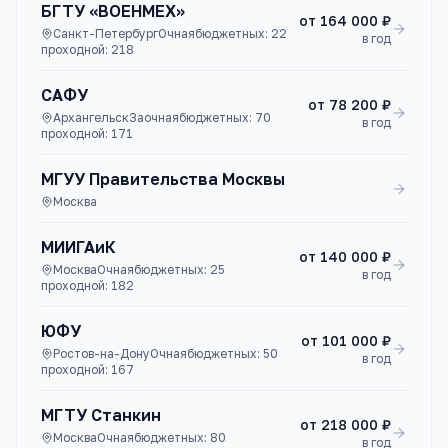
БГТУ «ВОЕНМЕХ»
от
164 000 ₽
Санкт-Петербург
Очная
бюджетных:
22
в год
проходной:
218
САФУ
от
78 200 ₽
Архангельск
Заочная
бюджетных:
70
в год
проходной:
171
МГУУ Правительства Москвы
Москва
МИИГАиК
от
140 000 ₽
Москва
Очная
бюджетных:
25
в год
проходной:
182
ЮФУ
от
101 000 ₽
Ростов-на-Дону
Очная
бюджетных:
50
в год
проходной:
167
МГТУ Станкин
от
218 000 ₽
Москва
Очная
бюджетных:
80
в год