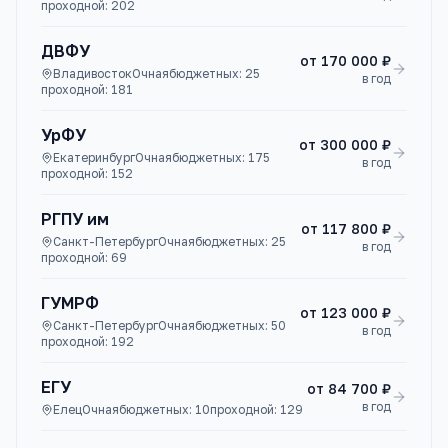
проходной:
202
ДВФУ
от
170 000 ₽
Владивосток
Очная
бюджетных:
25
в год
проходной:
181
УрФУ
от
300 000 ₽
Екатеринбург
Очная
бюджетных:
175
в год
проходной:
152
РГПУ им
от
117 800 ₽
Санкт-Петербург
Очная
бюджетных:
25
в год
проходной:
69
ГУМРФ
от
123 000 ₽
Санкт-Петербург
Очная
бюджетных:
50
в год
проходной:
192
ЕГУ
от
84 700 ₽
в год
Елец
Очная
бюджетных:
10
проходной:
129