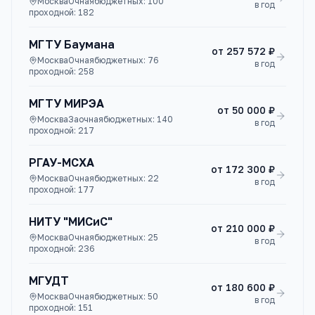
Москва
Очная
бюджетных:
100
в год
проходной:
182
МГТУ Баумана
от
257 572 ₽
Москва
Очная
бюджетных:
76
в год
проходной:
258
МГТУ МИРЭА
от
50 000 ₽
Москва
Заочная
бюджетных:
140
в год
проходной:
217
РГАУ-МСХА
от
172 300 ₽
Москва
Очная
бюджетных:
22
в год
проходной:
177
НИТУ "МИСиС"
от
210 000 ₽
Москва
Очная
бюджетных:
25
в год
проходной:
236
МГУДТ
от
180 600 ₽
Москва
Очная
бюджетных:
50
в год
проходной:
151