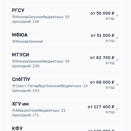
РГСУ
от
50 000 ₽
Москва
Заочная
бюджетных:
50
в год
проходной:
148
МФЮА
от
51 000 ₽
в год
Москва
Заочная
МТУСИ
от
62 700 ₽
Москва
Заочная
бюджетных:
65
в год
проходной:
230
СпбГПУ
от
68 000 ₽
Санкт-Петербург
Заочная
бюджетных:
24
в год
проходной:
244
ХГУ им
от
117 400 ₽
Абакан
Очная
бюджетных:
22
в год
проходной:
171
КФУ