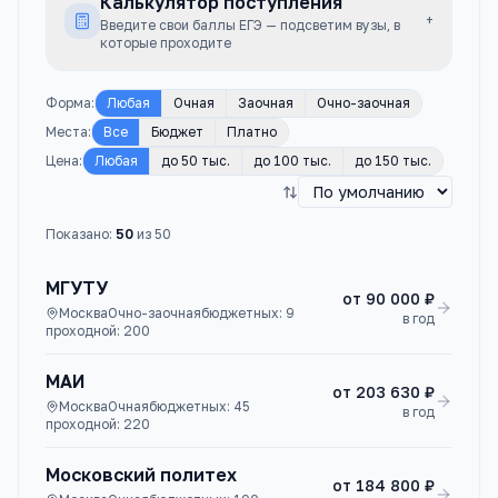
Калькулятор поступления
+
Введите свои баллы ЕГЭ — подсветим вузы, в
которые проходите
Форма
:
Любая
Очная
Заочная
Очно-заочная
Места
:
Все
Бюджет
Платно
Цена
:
Любая
до 50 тыс.
до 100 тыс.
до 150 тыс.
Показано:
50
из
50
МГУТУ
от
90 000 ₽
Москва
Очно-заочная
бюджетных:
9
в год
проходной:
200
МАИ
от
203 630 ₽
Москва
Очная
бюджетных:
45
в год
проходной:
220
Московский политех
от
184 800 ₽