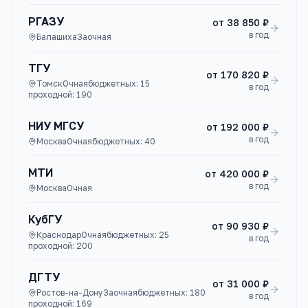
РГАЗУ
от
38 850 ₽
в год
Балашиха
Заочная
ТГУ
от
170 820 ₽
Томск
Очная
бюджетных:
15
в год
проходной:
190
НИУ МГСУ
от
192 000 ₽
в год
Москва
Очная
бюджетных:
40
МТИ
от
420 000 ₽
в год
Москва
Очная
КубГУ
от
90 930 ₽
Краснодар
Очная
бюджетных:
25
в год
проходной:
200
ДГТУ
от
31 000 ₽
Ростов-на-Дону
Заочная
бюджетных:
180
в год
проходной:
169