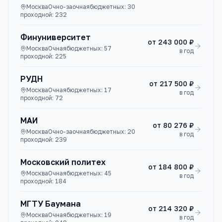
Москва
Очно-заочная
бюджетных:
30
проходной:
232
Финуниверситет
от
243 000 ₽
Москва
Очная
бюджетных:
57
в год
проходной:
225
РУДН
от
217 500 ₽
Москва
Очная
бюджетных:
17
в год
проходной:
72
МАИ
от
80 276 ₽
Москва
Очно-заочная
бюджетных:
20
в год
проходной:
239
Московский политех
от
184 800 ₽
Москва
Очная
бюджетных:
45
в год
проходной:
184
МГТУ Баумана
от
214 320 ₽
Москва
Очная
бюджетных:
19
в год