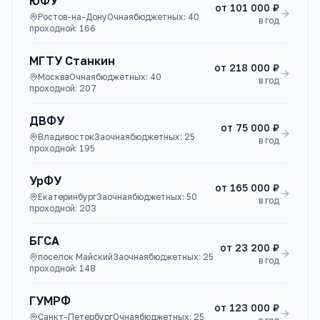
ЮФУ
от
101 000 ₽
Ростов-на-Дону
Очная
бюджетных:
40
в год
проходной:
166
МГТУ Станкин
от
218 000 ₽
Москва
Очная
бюджетных:
40
в год
проходной:
207
ДВФУ
от
75 000 ₽
Владивосток
Заочная
бюджетных:
25
в год
проходной:
195
УрФУ
от
165 000 ₽
Екатеринбург
Заочная
бюджетных:
50
в год
проходной:
203
БГСА
от
23 200 ₽
поселок Майский
Заочная
бюджетных:
25
в год
проходной:
148
ГУМРФ
от
123 000 ₽
Санкт-Петербург
Очная
бюджетных:
25