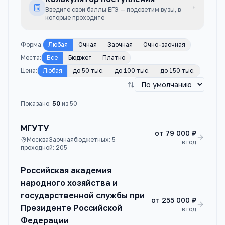
+
Введите свои баллы ЕГЭ — подсветим вузы, в
которые проходите
Форма
:
Любая
Очная
Заочная
Очно-заочная
Места
:
Все
Бюджет
Платно
Цена
:
Любая
до 50 тыс.
до 100 тыс.
до 150 тыс.
Показано:
50
из
50
МГУТУ
от
79 000 ₽
Москва
Заочная
бюджетных:
5
в год
проходной:
205
Российская академия
народного хозяйства и
государственной службы при
от
255 000 ₽
Президенте Российской
в год
Федерации