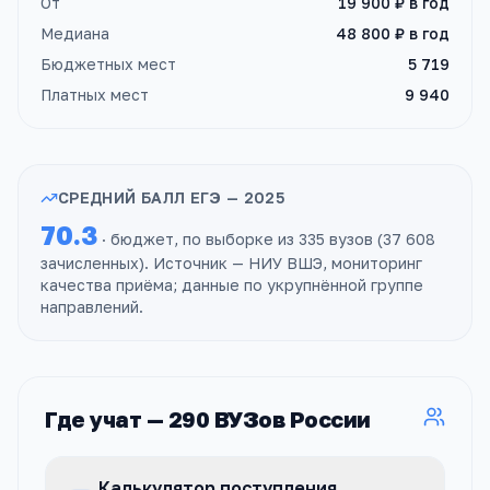
От
19 900 ₽
в год
Медиана
48 800 ₽
в год
Бюджетных мест
5 719
Платных мест
9 940
СРЕДНИЙ БАЛЛ ЕГЭ —
2025
70.3
· бюджет, по выборке из
335
вузов
(
37 608
зачисленных). Источник — НИУ ВШЭ, мониторинг
качества приёма; данные
по укрупнённой группе
направлений
.
Где учат —
290
ВУЗов
России
Калькулятор поступления