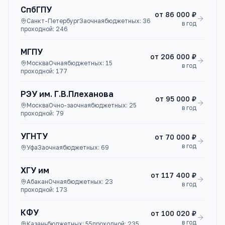
СпбГПУ
от
86 000 ₽
Санкт-Петербург
Заочная
бюджетных:
36
в год
проходной:
246
МГПУ
от
206 000 ₽
Москва
Очная
бюджетных:
15
в год
проходной:
177
РЭУ им. Г.В.Плеханова
от
95 000 ₽
Москва
Очно-заочная
бюджетных:
25
в год
проходной:
79
УГНТУ
от
70 000 ₽
в год
Уфа
Заочная
бюджетных:
69
ХГУ им
от
117 400 ₽
Абакан
Очная
бюджетных:
23
в год
проходной:
173
КФУ
от
100 020 ₽
в год
Казань
бюджетных:
55
проходной:
235