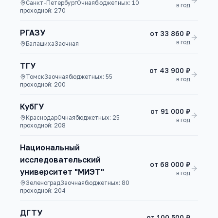
Санкт-Петербург
Очная
бюджетных:
10
в год
проходной:
270
РГАЗУ
от
33 860 ₽
в год
Балашиха
Заочная
ТГУ
от
43 900 ₽
Томск
Заочная
бюджетных:
55
в год
проходной:
200
КубГУ
от
91 000 ₽
Краснодар
Очная
бюджетных:
25
в год
проходной:
208
Национальный
исследовательский
от
68 000 ₽
университет "МИЭТ"
в год
Зеленоград
Заочная
бюджетных:
80
проходной:
204
ДГТУ
от
100 500 ₽