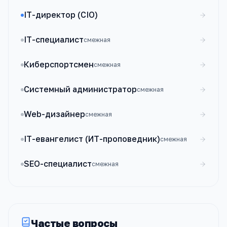
IT-директор (CIO)
IT-специалист
смежная
Киберспортсмен
смежная
Системный администратор
смежная
Web-дизайнер
смежная
IT-евангелист (ИТ-проповедник)
смежная
SEO-специалист
смежная
Частые вопросы