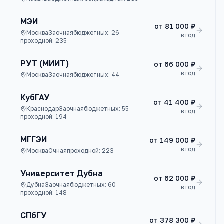
МЭИ
от
81 000 ₽
Москва
Заочная
бюджетных:
26
в год
проходной:
235
РУТ (МИИТ)
от
66 000 ₽
в год
Москва
Заочная
бюджетных:
44
КубГАУ
от
41 400 ₽
Краснодар
Заочная
бюджетных:
55
в год
проходной:
194
МГГЭИ
от
149 000 ₽
в год
Москва
Очная
проходной:
223
Университет Дубна
от
62 000 ₽
Дубна
Заочная
бюджетных:
60
в год
проходной:
148
СПбГУ
от
378 300 ₽