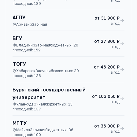
в год
проходной:
189
АГПУ
от
31 900 ₽
в год
Армавир
Заочная
ВГУ
от
27 800 ₽
Владимир
Заочная
бюджетных:
20
в год
проходной:
152
ТОГУ
от
46 200 ₽
Хабаровск
Заочная
бюджетных:
30
в год
проходной:
136
Бурятский государственный
от
103 050 ₽
университет
в год
Улан-Удэ
Очная
бюджетных:
15
проходной:
137
МГТУ
от
36 000 ₽
Майкоп
Заочная
бюджетных:
36
в год
проходной:
100