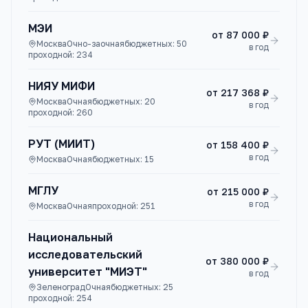
МЭИ
от
87 000 ₽
Москва
Очно-заочная
бюджетных:
50
в год
проходной:
234
НИЯУ МИФИ
от
217 368 ₽
Москва
Очная
бюджетных:
20
в год
проходной:
260
РУТ (МИИТ)
от
158 400 ₽
в год
Москва
Очная
бюджетных:
15
МГЛУ
от
215 000 ₽
в год
Москва
Очная
проходной:
251
Национальный
исследовательский
от
380 000 ₽
университет "МИЭТ"
в год
Зеленоград
Очная
бюджетных:
25
проходной:
254