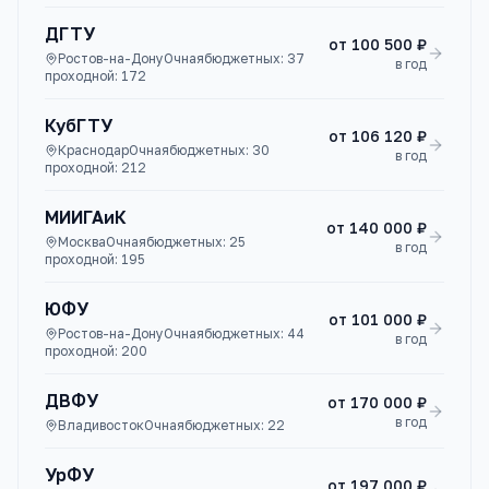
ДГТУ
от
100 500 ₽
Ростов-на-Дону
Очная
бюджетных:
37
в год
проходной:
172
КубГТУ
от
106 120 ₽
Краснодар
Очная
бюджетных:
30
в год
проходной:
212
МИИГАиК
от
140 000 ₽
Москва
Очная
бюджетных:
25
в год
проходной:
195
ЮФУ
от
101 000 ₽
Ростов-на-Дону
Очная
бюджетных:
44
в год
проходной:
200
ДВФУ
от
170 000 ₽
в год
Владивосток
Очная
бюджетных:
22
УрФУ
от
197 000 ₽