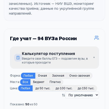
зачисленных). Источник — НИУ ВШЭ, мониторинг
качества приёма; данные
по укрупнённой группе
направлений
.
Где учат —
94
ВУЗа
России
Калькулятор поступления
+
Введите свои баллы ЕГЭ — подсветим вузы, в
которые проходите
Форма
:
Любая
Очная
Заочная
Очно-заочная
Места
:
Все
Бюджет
Платно
Цена
:
Любая
до 50 тыс.
до 100 тыс.
до 150 тыс.
Показано:
50
из
50