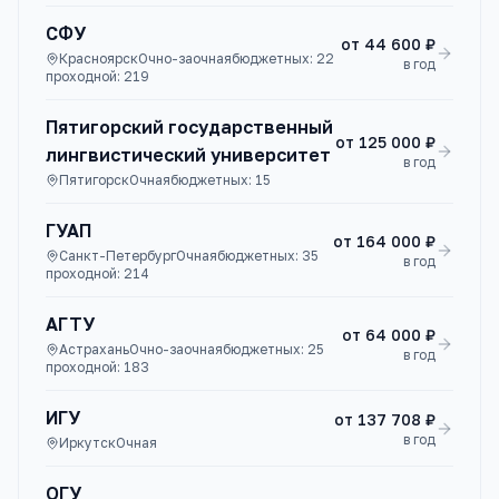
СФУ
от
44 600 ₽
Красноярск
Очно-заочная
бюджетных:
22
в год
проходной:
219
Пятигорский государственный
от
125 000 ₽
лингвистический университет
в год
Пятигорск
Очная
бюджетных:
15
ГУАП
от
164 000 ₽
Санкт-Петербург
Очная
бюджетных:
35
в год
проходной:
214
АГТУ
от
64 000 ₽
Астрахань
Очно-заочная
бюджетных:
25
в год
проходной:
183
ИГУ
от
137 708 ₽
в год
Иркутск
Очная
ОГУ