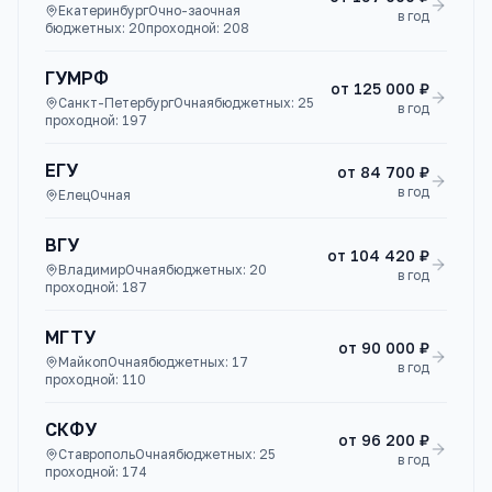
Екатеринбург
Очно-заочная
в год
бюджетных:
20
проходной:
208
ГУМРФ
от
125 000 ₽
Санкт-Петербург
Очная
бюджетных:
25
в год
проходной:
197
ЕГУ
от
84 700 ₽
в год
Елец
Очная
ВГУ
от
104 420 ₽
Владимир
Очная
бюджетных:
20
в год
проходной:
187
МГТУ
от
90 000 ₽
Майкоп
Очная
бюджетных:
17
в год
проходной:
110
СКФУ
от
96 200 ₽
Ставрополь
Очная
бюджетных:
25
в год
проходной:
174