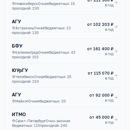
Новосибирск
Очная
бюджетных:
15
в год
проходной:
230
АГУ
от
102 203 ₽
Астрахань
Очная
бюджетных:
13
в год
проходной:
130
БФУ
от
161 400 ₽
Калининград
Очная
бюджетных:
42
в год
проходной:
153
ЮУрГУ
от
115 070 ₽
Челябинск
Очная
бюджетных:
25
в год
проходной:
210
АГУ
от
92 000 ₽
в год
Майкоп
Очная
бюджетных:
20
ИТМО
от
45 000 ₽
Санкт-Петербург
Очно-заочная
в год
бюджетных:
115
проходной:
240