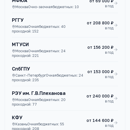
МФЮА
от
69 000 ₽
в год
Москва
Очно-заочная
бюджетных:
10
РГГУ
от
208 800 ₽
Москва
Очная
бюджетных:
40
в год
проходной:
152
МТУСИ
от
156 200 ₽
Москва
Очная
бюджетных:
24
в год
проходной:
221
СпбГПУ
от
153 000 ₽
Санкт-Петербург
Очная
бюджетных:
24
в год
проходной:
235
РЭУ им. Г.В.Плеханова
от
240 000 ₽
Москва
Очная
бюджетных:
20
в год
проходной:
77
КФУ
от
144 600 ₽
Казань
Очная
бюджетных:
55
в год
проходной:
208