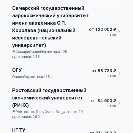
Самарский государственный
аэрокосмический университет
имени академика С.П.
от
122 000 ₽
Королева (национальный
в год
исследовательский
университет)
Самара
Очная
бюджетных:
25
проходной:
148
ОГУ
от
98 730 ₽
в год
Очная
бюджетных:
15
Ростовский государственный
экономический университет
от
84 600 ₽
(РИНХ)
в год
Ростов-на-Дону
Очная
бюджетных:
20
проходной:
160
НГТУ
от
211 300 ₽