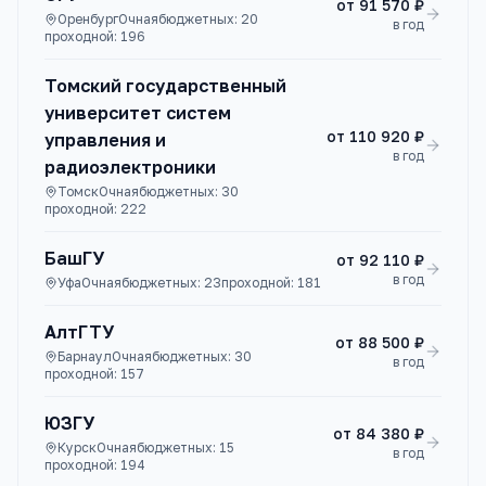
от
91 570 ₽
Оренбург
Очная
бюджетных:
20
в год
проходной:
196
Томский государственный
университет систем
от
110 920 ₽
управления и
в год
радиоэлектроники
Томск
Очная
бюджетных:
30
проходной:
222
БашГУ
от
92 110 ₽
в год
Уфа
Очная
бюджетных:
23
проходной:
181
АлтГТУ
от
88 500 ₽
Барнаул
Очная
бюджетных:
30
в год
проходной:
157
ЮЗГУ
от
84 380 ₽
Курск
Очная
бюджетных:
15
в год
проходной:
194