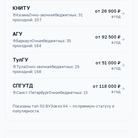
КНИТУ
от
26 900 ₽
Казань
Очно-заочная
бюджетных:
31
в год
проходной:
207
АГУ
от
92 500 ₽
Барнаул
Очная
бюджетных:
35
в год
проходной:
184
ТулГУ
от
51 000 ₽
Тула
Очно-заочная
бюджетных:
25
в год
проходной:
168
СПГУТД
от
118 000 ₽
в год
Санкт-Петербург
Очная
бюджетных:
15
Показаны топ-
50
ВУЗов
из
94
— по премиум-статусу и
популярности.