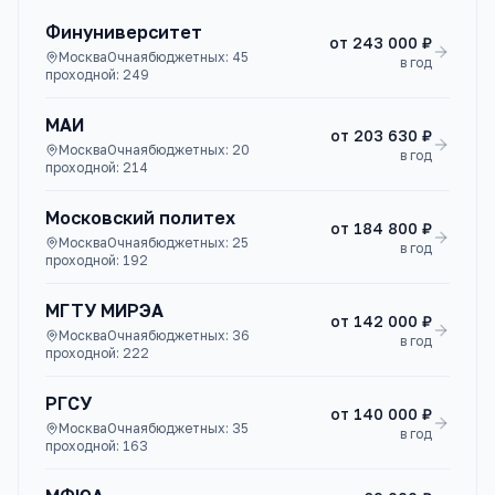
Финуниверситет
от
243 000 ₽
Москва
Очная
бюджетных:
45
в год
проходной:
249
МАИ
от
203 630 ₽
Москва
Очная
бюджетных:
20
в год
проходной:
214
Московский политех
от
184 800 ₽
Москва
Очная
бюджетных:
25
в год
проходной:
192
МГТУ МИРЭА
от
142 000 ₽
Москва
Очная
бюджетных:
36
в год
проходной:
222
РГСУ
от
140 000 ₽
Москва
Очная
бюджетных:
35
в год
проходной:
163