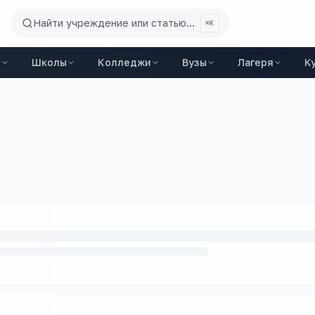
Найти учреждение или статью...
⌘K
ы
Школы
Колледжи
Вузы
Лагеря
К