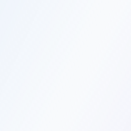
Средний балл ЕГЭ
Реальные данные из ГИВЦ и ВШЭ — не «от 200» в брошюре
Рейтинг и отзывы
От выпускников и студентов, не от приёмной комиссии
Стоимость и бюджет
Цена платного года и сколько бюджетных мест — без
«звоните, уточняйте»
Лицензия и аккредитация
Гос-данные о праве вести образование — диплом гособразца