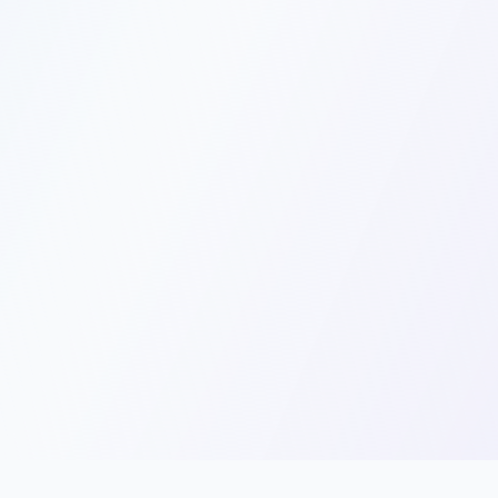
Открыть сравнение
ПРИМЕР ТАБЛИЦЫ
3 из 5 выбраны
Критерий
Вуз А
Вуз Б
Вуз В
Средний балл ЕГЭ
78
71
65
Рейтинг и отзывы
4.6 · 234
4.2 · 56
3.9 · 18
от 184
от 240
от 320 т
Стоимость и бюджет
т ₽
т ₽
₽
Лицензия и аккредитация