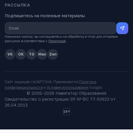
РАССЫЛКА
Подпишитесь на полезные материалы
Нажимая кнопку, вы соглашаетесь на обработку e-mail для отправки
рассылки в соответствии с
Политикой
.
VK
OK
TG
Max
Zen
Сайт защищён reCAPTCHA. Применяются
Политика
конфиденциальности
и
Условия использования
Google.
© 2008–
2026
Навигатор Образования
Свидетельство о регистрации ЭЛ № ФС 77-53923 от
26.04.2013
16+