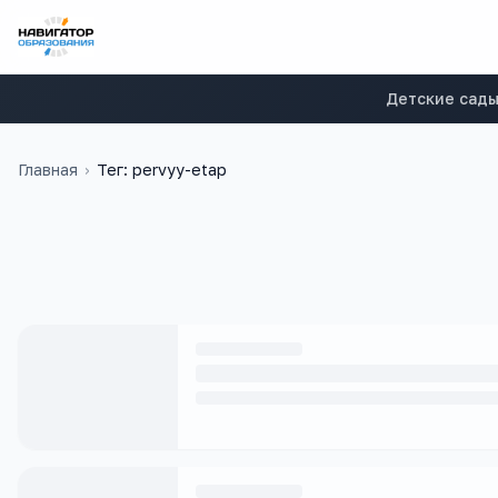
Детские сад
Главная
›
Тег: pervyy-etap