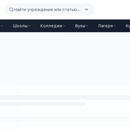
Найти учреждение или статью...
⌘K
ы
Школы
Колледжи
Вузы
Лагеря
К