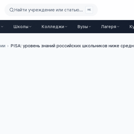
Найти учреждение или статью...
⌘K
ы
Школы
Колледжи
Вузы
Лагеря
К
зии
›
PISA: уровень знаний российских школьников ниже средн