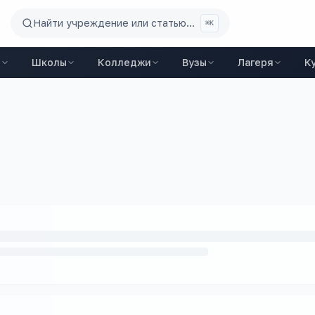
Найти учреждение или статью...
⌘K
ы
Школы
Колледжи
Вузы
Лагеря
К