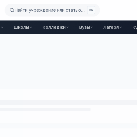
Найти учреждение или статью...
⌘K
ы
Школы
Колледжи
Вузы
Лагеря
К