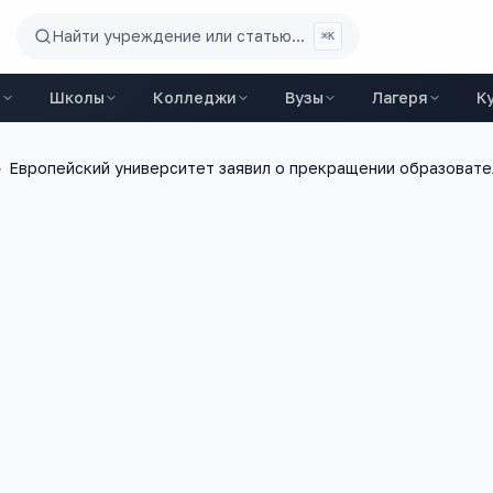
Найти учреждение или статью...
⌘K
ы
Школы
Колледжи
Вузы
Лагеря
К
›
Европейский университет заявил о прекращении образовате