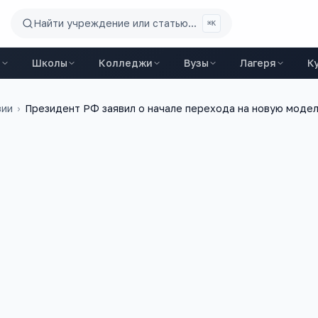
Найти учреждение или статью...
⌘K
ы
Школы
Колледжи
Вузы
Лагеря
К
зии
›
Президент РФ заявил о начале перехода на новую модел