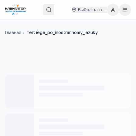
Выбрать город
Главная
›
Тег: iege_po_inostrannomy_iazuky