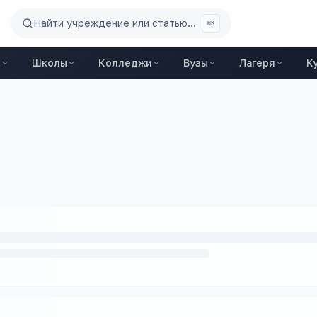
Найти учреждение или статью...
⌘K
ы
Школы
Колледжи
Вузы
Лагеря
К