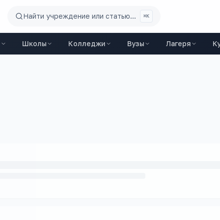
Найти учреждение или статью...
⌘K
ы
Школы
Колледжи
Вузы
Лагеря
К