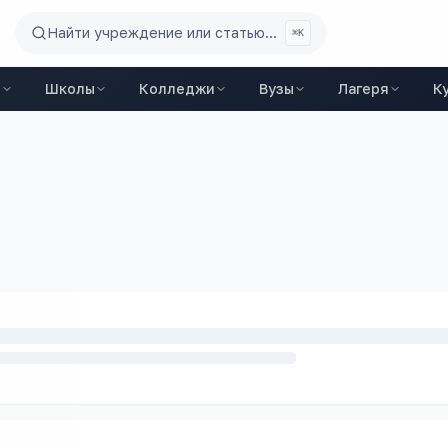
Найти учреждение или статью...
⌘K
ы
Школы
Колледжи
Вузы
Лагеря
К