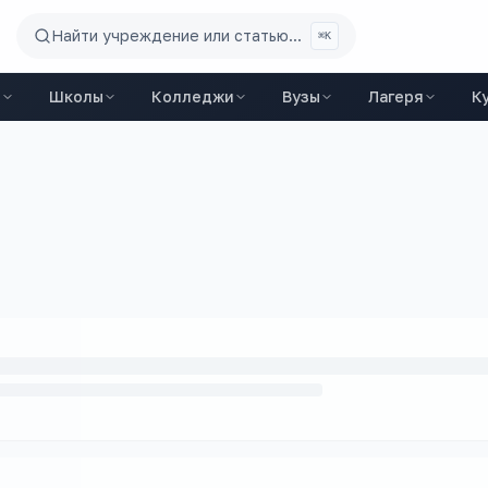
Найти учреждение или статью...
⌘K
ы
Школы
Колледжи
Вузы
Лагеря
К