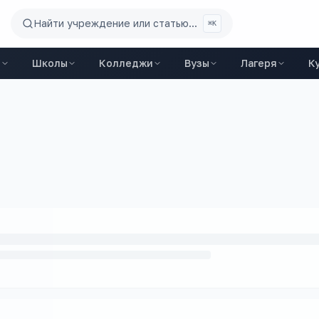
Найти учреждение или статью...
⌘K
ы
Школы
Колледжи
Вузы
Лагеря
К