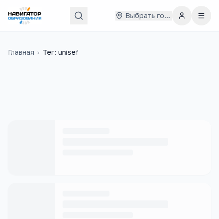
Выбрать город
Главная
›
Тег: unisef