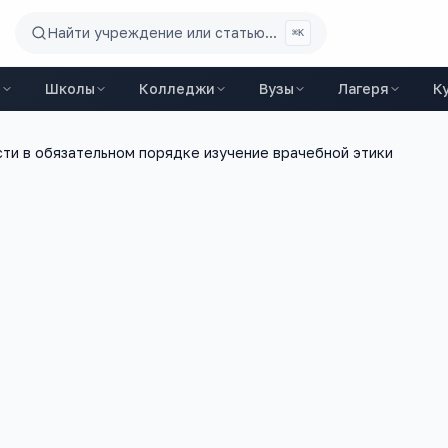
Найти учреждение или статью...
⌘K
ы
Школы
Колледжи
Вузы
Лагеря
К
сти в обязательном порядке изучение врачебной этики