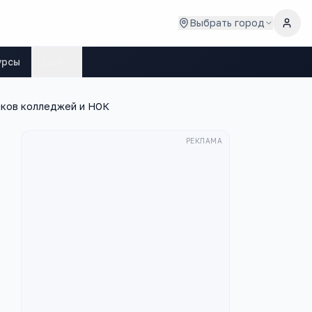
Выбрать город
урсы
Ещё
иков колледжей и НОК
РЕКЛАМА