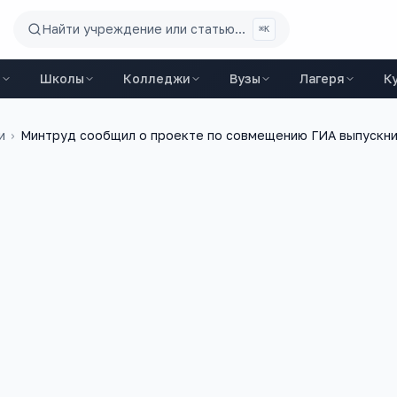
Найти учреждение или статью...
⌘K
ы
Школы
Колледжи
Вузы
Лагеря
К
и
›
Минтруд сообщил о проекте по совмещению ГИА выпускн