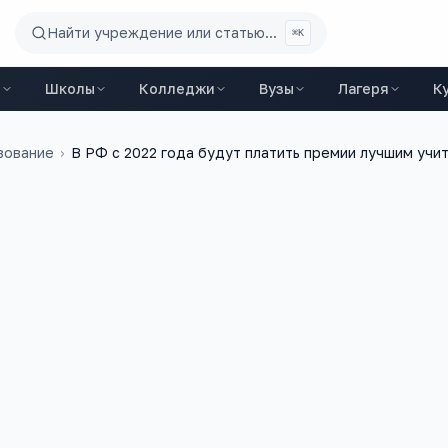
Найти учреждение или статью...
⌘K
ы
Школы
Колледжи
Вузы
Лагеря
К
зование
›
В РФ с 2022 года будут платить премии лучшим учи