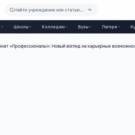
Найти учреждение или статью...
⌘K
ы
Школы
Колледжи
Вузы
Лагеря
К
онат «Профессионалы»: Новый взгляд на карьерные возможно