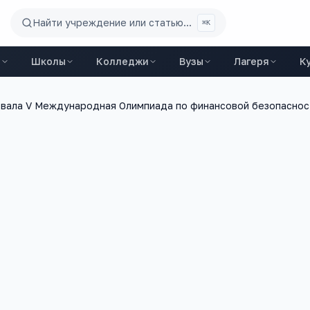
Найти учреждение или статью...
⌘K
ы
Школы
Колледжи
Вузы
Лагеря
К
овала V Международная Олимпиада по финансовой безопаснос