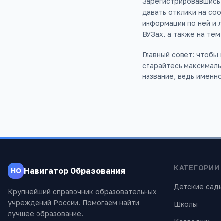
Зарегистрировавшись 
давать отклики на со
информации по ней и 
ВУЗах, а также на тем
Главный совет: чтобы
старайтесь максималь
название, ведь именн
КАТЕГОРИИ
Навигатор Образования
НО
Детские сад
Крупнейший справочник образовательных
учреждений России. Помогаем найти
Школы
лучшее образование.