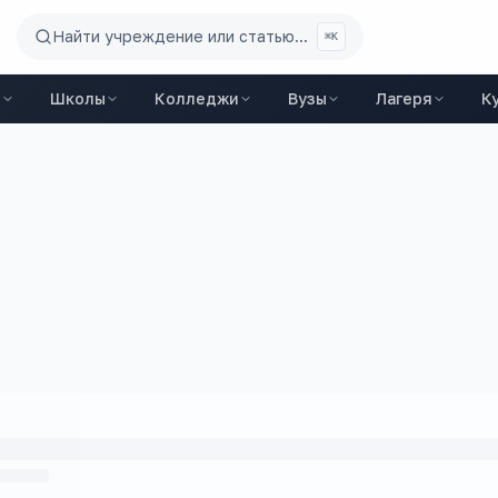
Найти учреждение или статью...
⌘K
ы
Школы
Колледжи
Вузы
Лагеря
К