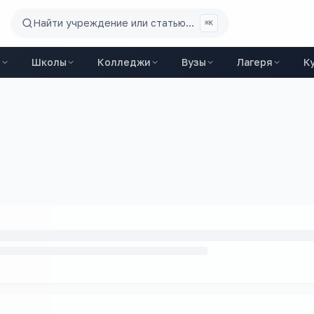
Найти учреждение или статью...
⌘K
ы
Школы
Колледжи
Вузы
Лагеря
К