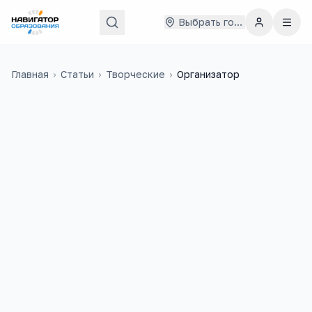
Выбрать город
Главная
›
Статьи
›
Творческие
›
Организатор
29 000
₽
107
медиана в
России
учебных заведений
1 600
+
5
вакансий на trudvsem
ЕГЭ-предметов