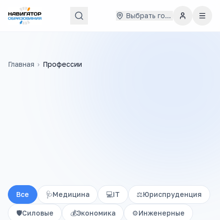
Выбрать город
Главная
›
Профессии
Все
🩺
Медицина
💻
IT
⚖️
Юриспруденция
🛡️
Силовые
💰
Экономика
⚙️
Инженерные