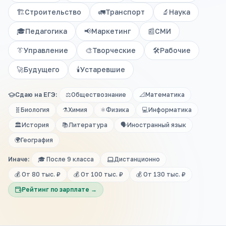
🏗️
Строительство
🚛
Транспорт
🔬
Наука
🎓
Педагогика
📢
Маркетинг
📰
СМИ
👔
Управление
🎨
Творческие
🛠️
Рабочие
🚀
Будущего
🕯️
Устаревшие
Сдаю на ЕГЭ:
⚖️
Обществознание
📐
Математика
🧬
Биология
⚗️
Химия
⚛️
Физика
💻
Информатика
🏛️
История
📚
Литература
🗣️
Иностранный язык
🌍
География
Иначе:
🎓 После 9 класса
Дистанционно
💰 От 80 тыс. ₽
💰 От 100 тыс. ₽
💰 От 130 тыс. ₽
Рейтинг по зарплате →