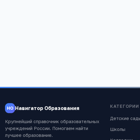
Редакция «Навигатор Образов
Мы помогаем родителям и абитуриентам
проверены экспертами.
КАТЕГОРИИ
Навигатор Образования
НО
Детские сад
Крупнейший справочник образовательных
учреждений России. Помогаем найти
Школы
лучшее образование.