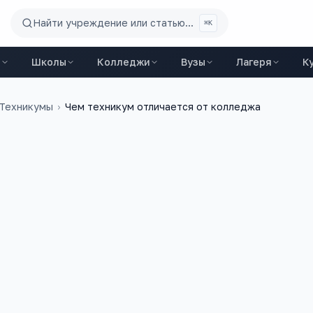
Найти учреждение или статью...
⌘K
ы
Школы
Колледжи
Вузы
Лагеря
К
 Техникумы
›
Чем техникум отличается от колледжа
15 мая 2026 г.