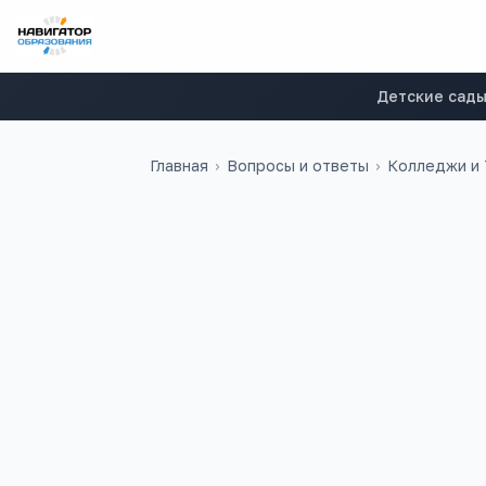
Детские сад
Главная
›
Вопросы и ответы
›
Колледжи и
Редакция fulledu.ru
РF