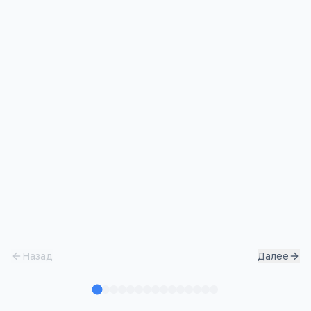
Делаю паузу, замечаю своё раздражение и
спокойно прошу уточнить, что именно
вызывает сомнения
Сразу отвечаю в том же тоне — нельзя
давать себя в обиду
Молча проглатываю обиду и меняю тему,
чтобы не обострять ситуацию
Назад
Далее