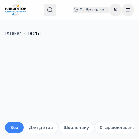
Выбрать город
Главная
›
Тесты
Все
Для детей
Школьнику
Старшеклассник