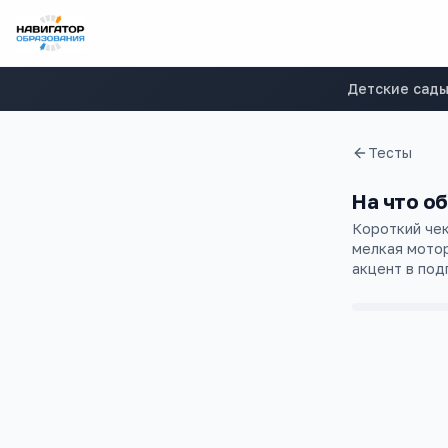
Детские сад
Тесты
На что об
Короткий чек
мелкая мотор
акцент в под