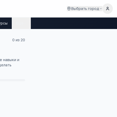
Выбрать город
урсы
Ещё
0
из
20
е навыки и
делать