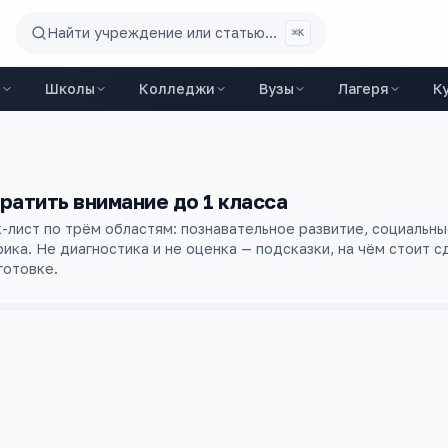
Найти учреждение или статью...
⌘K
ы
Школы
Колледжи
Вузы
Лагеря
К
ратить внимание до 1 класса
-лист по трём областям: познавательное развитие, социальны
ика. Не диагностика и не оценка — подсказки, на чём стоит с
готовке.