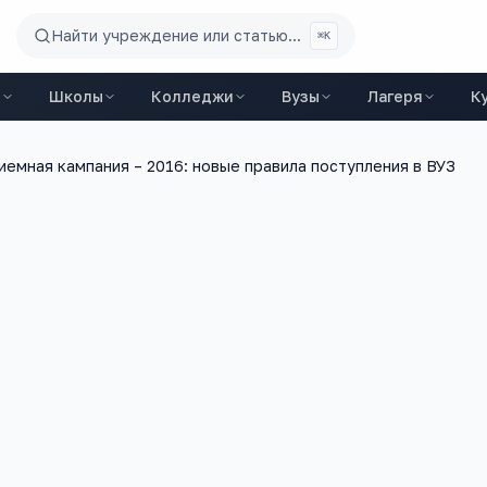
Найти учреждение или статью...
⌘K
ы
Школы
Колледжи
Вузы
Лагеря
К
иемная кампания – 2016: новые правила поступления в ВУЗ