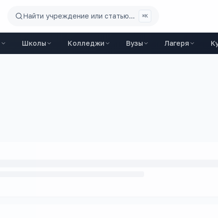
Найти учреждение или статью...
⌘K
ы
Школы
Колледжи
Вузы
Лагеря
К