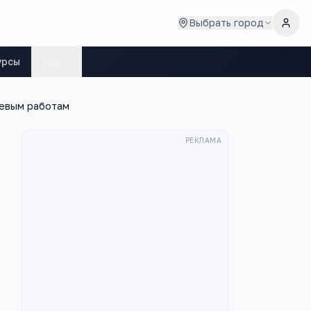
Выбрать город
урсы
Ещё
левым работам
РЕКЛАМА