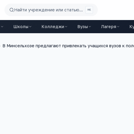
Найти учреждение или статью...
⌘K
ы
Школы
Колледжи
Вузы
Лагеря
К
›
В Минсельхозе предлагают привлекать учащихся вузов к по