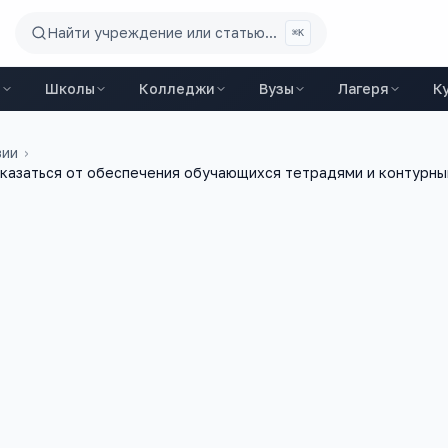
Найти учреждение или статью...
⌘K
ы
Школы
Колледжи
Вузы
Лагеря
К
зии
›
казаться от обеспечения обучающихся тетрадями и контурны