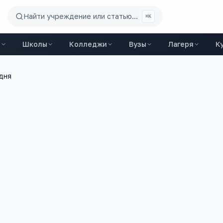
Найти учреждение или статью...
⌘K
ы
Школы
Колледжи
Вузы
Лагеря
К
дня