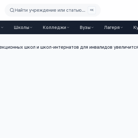
Найти учреждение или статью...
⌘K
ы
Школы
Колледжи
Вузы
Лагеря
К
кционных школ и школ-интернатов для инвалидов увеличитс