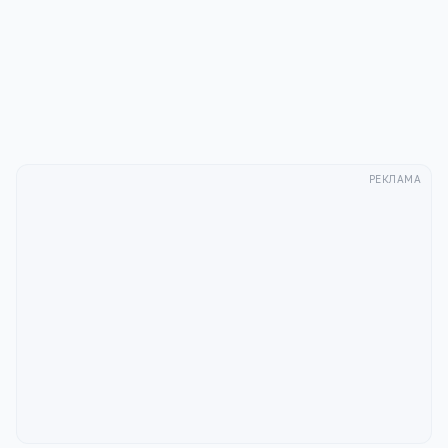
публикацию
комментария
после модерации в соответствии
с
Политикой конфиденциальности
.
Отправить
РЕКЛАМА