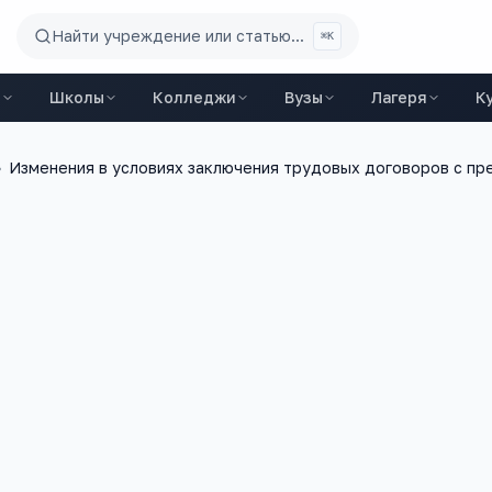
Найти учреждение или статью...
⌘K
ы
Школы
Колледжи
Вузы
Лагеря
К
›
Изменения в условиях заключения трудовых договоров с пр