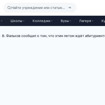
Найти учреждение или статью...
⌘K
ы
Школы
Колледжи
Вузы
Лагеря
К
›
В. Фальков сообщил о том, что этим летом ждёт абитуриент