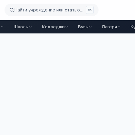
Найти учреждение или статью...
⌘K
ы
Школы
Колледжи
Вузы
Лагеря
К