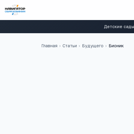
Детские сад
Главная
›
Статьи
›
Будущего
›
Бионик
15
5
учебных заведений
ЕГЭ-предметов