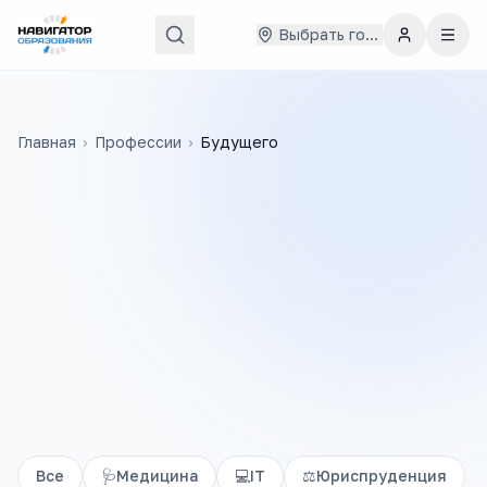
Выбрать город
Главная
›
Профессии
›
Будущего
Все
🩺
Медицина
💻
IT
⚖️
Юриспруденция