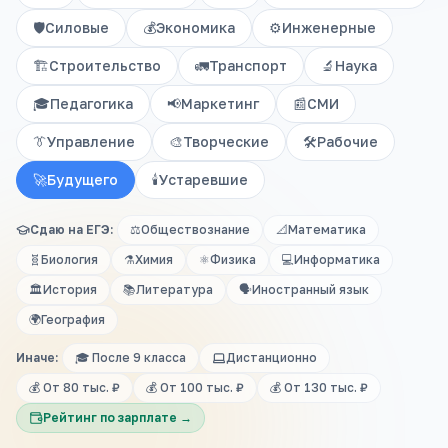
🛡️
Силовые
💰
Экономика
⚙️
Инженерные
🏗️
Строительство
🚛
Транспорт
🔬
Наука
🎓
Педагогика
📢
Маркетинг
📰
СМИ
👔
Управление
🎨
Творческие
🛠️
Рабочие
🚀
Будущего
🕯️
Устаревшие
Сдаю на ЕГЭ:
⚖️
Обществознание
📐
Математика
🧬
Биология
⚗️
Химия
⚛️
Физика
💻
Информатика
🏛️
История
📚
Литература
🗣️
Иностранный язык
🌍
География
Иначе:
🎓 После 9 класса
Дистанционно
💰 От 80 тыс. ₽
💰 От 100 тыс. ₽
💰 От 130 тыс. ₽
Рейтинг по зарплате →