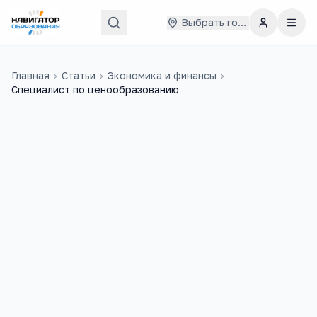
Выбрать город
Главная
›
Статьи
›
Экономика и финансы
›
Cпециалист по ценообразованию
36 000
₽
215
медиана в
России
учебных заведений