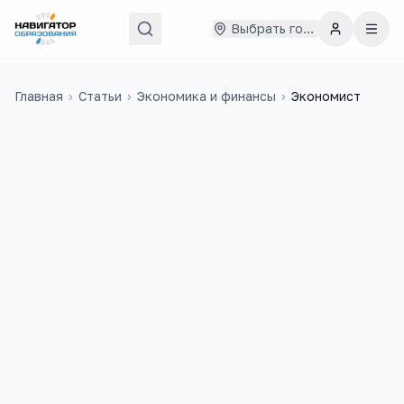
Выбрать город
Главная
›
Статьи
›
Экономика и финансы
›
Экономист
41 000
₽
215
медиана в
России
учебных заведений
3 100
+
4
вакансий на trudvsem
ЕГЭ-предмета