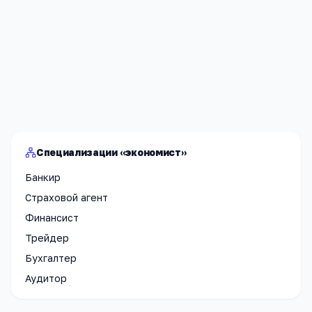
Я согласен(а) на обработку моих персональных данных и
публикацию
комментария
после модерации в соответствии
с
Политикой конфиденциальности
.
Отправить
Специализации «экономист»
Банкир
Страховой агент
Финансист
Трейдер
Бухгалтер
Аудитор