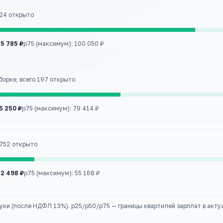
224 открыто
5 785 ₽
p75 (максимум):
100 050 ₽
борке
, всего 197 открыто
5 250 ₽
p75 (максимум):
79 414 ₽
8 752 открыто
2 498 ₽
p75 (максимум):
55 168 ₽
руки (после НДФЛ 13%). p25/p50/p75 — границы квартилей зарплат в акту