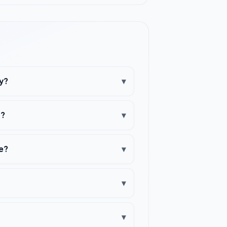
у?
▾
м?
▾
е?
▾
▾
▾