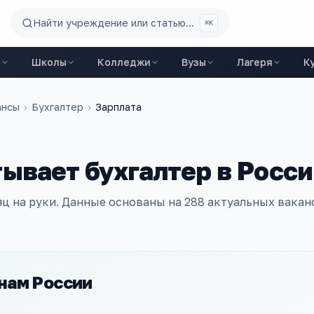
Найти учреждение или статью...
⌘K
ы
Школы
Колледжи
Вузы
Лагеря
К
ансы
›
Бухгалтер
›
Зарплата
тывает
бухгалтер
в Росси
яц на руки. Данные основаны на
288
актуальных ваканс
нам России