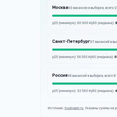
Москва
93
вакансии
в выборке
, всего 
p25 (минимум):
60 900 ₽
p50 (медиана):
8
Санкт-Петербург
97
вакансий
в вы
p25 (минимум):
56 550 ₽
p50 (медиана):
6
Россия
98
вакансий
в выборке
, всего 
p25 (минимум):
32 560 ₽
p50 (медиана):
4
Источник:
trudvsem.ru
. Указаны суммы на 