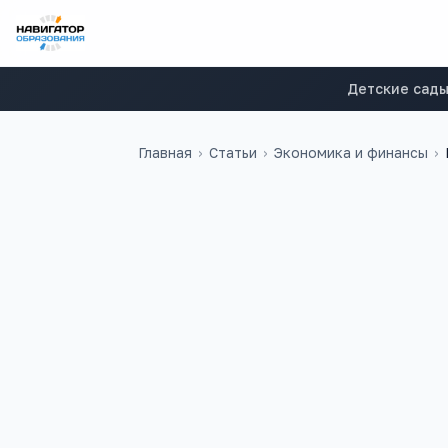
Детские сад
Главная
›
Статьи
›
Экономика и финансы
›
42 000
₽
192
медиана в
России
учебных заведен