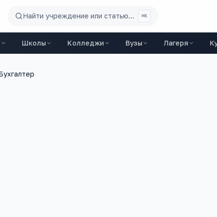
Найти учреждение или статью...
⌘K
ы
Школы
Колледжи
Вузы
Лагеря
К
Бухгалтер
9 300
+
3
ий
вакансий на trudvsem
ЕГЭ-предмета