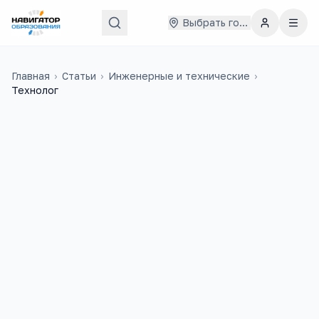
Выбрать город
Главная
›
Статьи
›
Инженерные и технические
›
Технолог
40 000
₽
49
медиана в
России
учебных заведений
51 300
+
5
вакансий на trudvsem
ЕГЭ-предметов