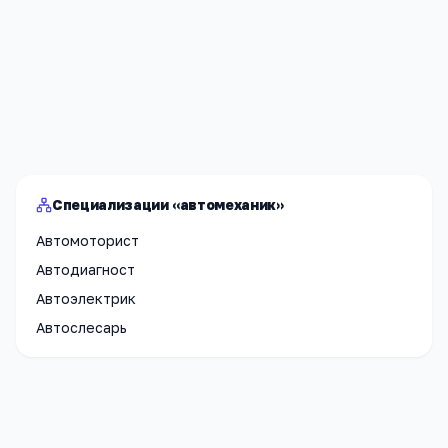
Я согласен(а) на обработку моих персональных данных и
публикацию
комментария
после модерации в соответствии
с
Политикой конфиденциальности
.
Отправить
Специализации «автомеханик»
Автомоторист
Автодиагност
Автоэлектрик
Автослесарь