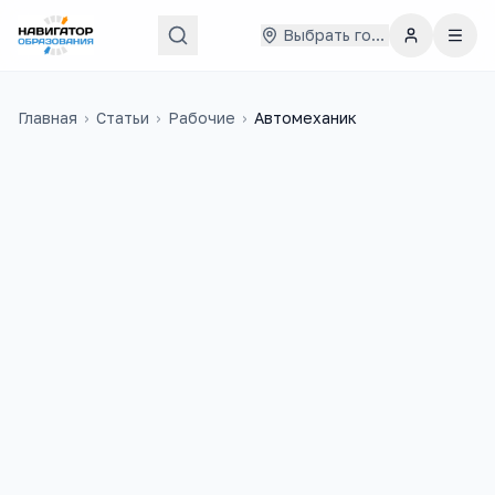
Выбрать город
Главная
›
Статьи
›
Рабочие
›
Автомеханик
52 000
₽
62
медиана в
России
учебных заведений
500
+
3
вакансий на trudvsem
ЕГЭ-предмета