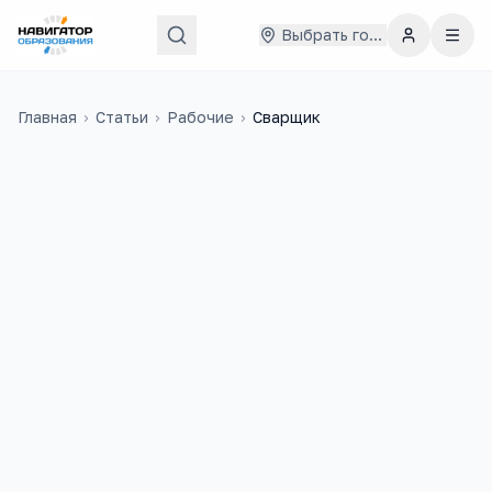
Выбрать город
Главная
›
Статьи
›
Рабочие
›
Сварщик
74 000
₽
33
медиана в
России
учебных заведений
1 500
+
вакансий на trudvsem