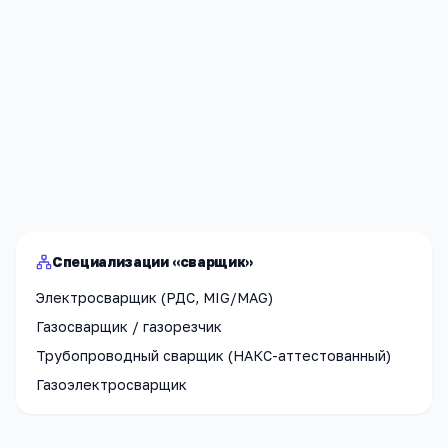
Я согласен(а) на обработку моих персональных данных и
публикацию
комментария
после модерации в соответствии
с
Политикой конфиденциальности
.
Отправить
Специализации «сварщик»
Электросварщик (РДС, MIG/MAG)
Газосварщик / газорезчик
Трубопроводный сварщик (НАКС-аттестованный)
Газоэлектросварщик