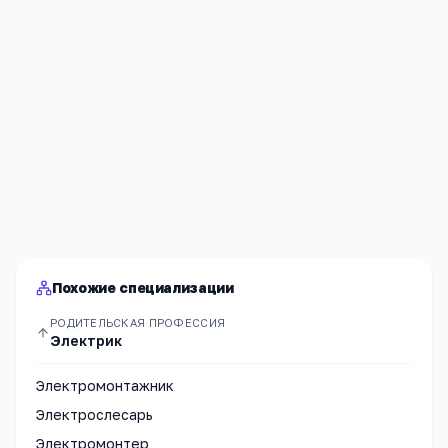
Я согласен(а) на обработку моих персональных данных и
публикацию
комментария
после модерации в соответствии
с
Политикой конфиденциальности
.
Отправить
Похожие специализации
РОДИТЕЛЬСКАЯ ПРОФЕССИЯ
Электрик
Электромонтажник
Электрослесарь
Электромонтер