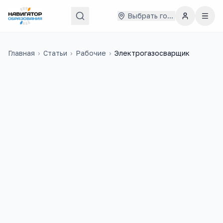
Выбрать город
Главная
›
Статьи
›
Рабочие
›
Электрогазосварщик
48 000
₽
33
медиана в
России
учебных заведений
4 200
+
вакансий на trudvsem